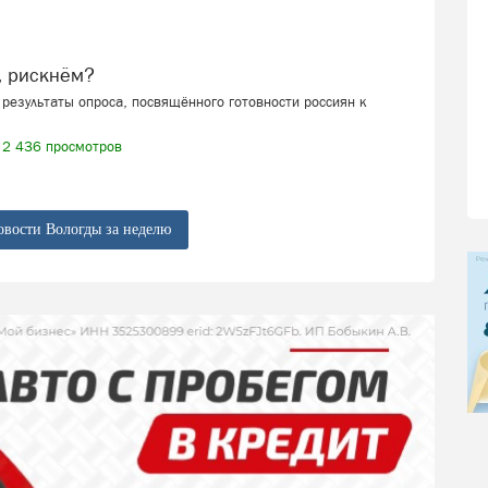
, рискнём?
результаты опроса, посвящённого готовности россиян к
2 436 просмотров
овости Вологды за неделю