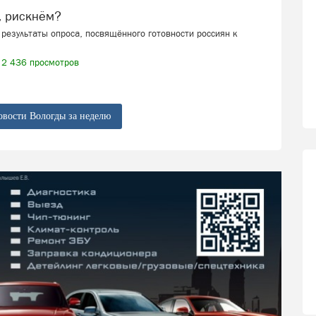
, рискнём?
результаты опроса, посвящённого готовности россиян к
2 436 просмотров
овости Вологды за неделю