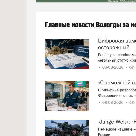
Главные новости Вологды за 
Цифровая валюта: добро пожаловать или будем
осторожны?
Ранее уже сообщалос
легальный статус кр
08-08-2026
«С таможней 
В Минфине разработ
Федерации» - он вын
08-08-2026
«Junge Welt»:
Немецкое издание – 
России