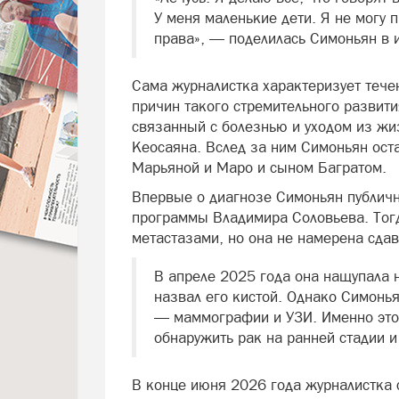
У меня маленькие дети. Я не могу п
права», — поделилась Симоньян в и
Сама журналистка характеризует течен
причин такого стремительного развити
связанный с болезнью и уходом из жи
Кеосаяна. Вслед за ним Симоньян ост
Марьяной и Маро и сыном Багратом.
Впервые о диагнозе Симоньян публичн
программы Владимира Соловьева. Тогд
метастазами, но она не намерена сдав
В апреле 2025 года она нащупала 
назвал его кистой. Однако Симонь
— маммографии и УЗИ. Именно это 
обнаружить рак на ранней стадии и
В конце июня 2026 года журналистка 