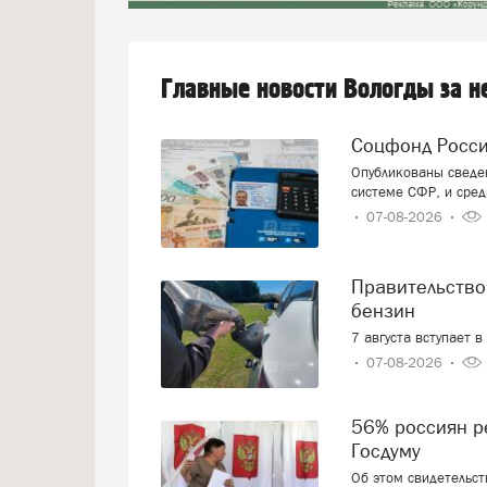
Главные новости Вологды за 
Соцфонд Росс
Опубликованы сведен
системе СФР, и сред
07-08-2026
Правительство смягчает требования к расчёту цен на
бензин
7 августа вступает 
07-08-2026
56% россиян решили, как проголосуют на выборах в
Госдуму
Об этом свидетельс