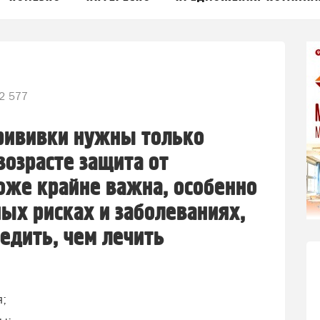
2 577
прививки нужны только
возрасте защита от
оже крайне важна, особенно
ных рисках и заболеваниях,
едить, чем лечить
я;