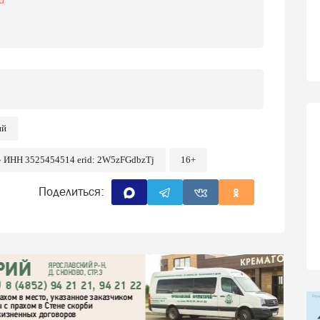
ий
» ИНН 3525454514 erid: 2W5zFGdbzTj
16+
Поделиться: