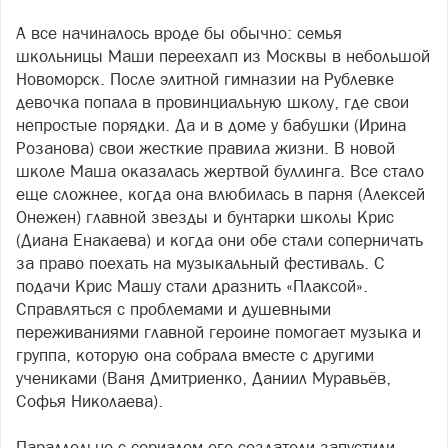
А все начиналось вроде бы обычно: семья
школьницы Маши переехалп из Москвы в небольшой
Новоморск. После элитной гимназии на Рублевке
девочка попала в провинциальную школу, где свои
непростые порядки. Да и в доме у бабушки (Ирина
Розанова) свои жесткие правила жизни. В новой
школе Маша оказалась жертвой буллинга. Все стало
еще сложнее, когда она влюбилась в парня (Алексей
Онежен) главной звезды и бунтарки школы Крис
(Диана Енакаева) и когда они обе стали соперничать
за право поехать на музыкальный фестиваль. С
подачи Крис Машу стали дразнить «Плаксой».
Справляться с проблемами и душевными
переживаниями главной героине помогает музыка и
группа, которую она собрала вместе с другими
учениками (Ваня Дмитриенко, Даниил Муравьёв,
Софья Николаева).
Параллельно с сериалом его создатели запустили