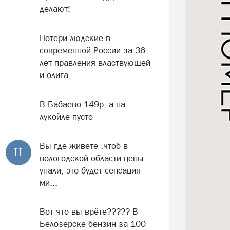
делают!
Потери людские в
современной России за 36
лет правления властвующей
и олига...
В Бабаево 149р, а на
лукойле пусто
Вы где живёте ,чтоб в
Н
вологодской области цены
упали, это будет сенсация
ми...
Вот что вы врёте????? В
Белозерске бензин за 100