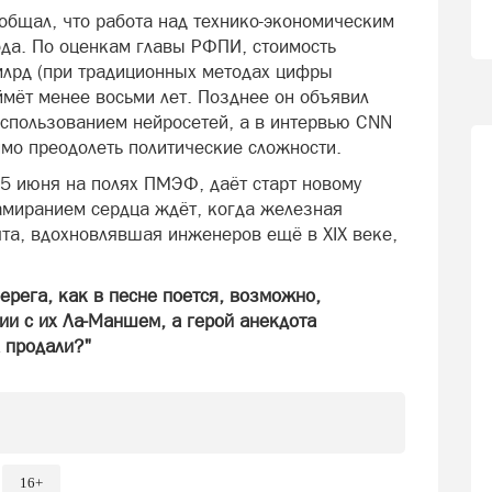
общал, что работа над технико-экономическим
ода. По оценкам главы РФПИ, стоимость
млрд (при традиционных методах цифры
ймёт менее восьми лет. Позднее он объявил
использованием нейросетей, а в интервью CNN
имо преодолеть политические сложности.
 5 июня на полях ПМЭФ, даёт старт новому
замиранием сердца ждёт, когда железная
чта, вдохновлявшая инженеров ещё в XIX веке,
берега, как в песне поется, возможно,
ии с их Ла-Маншем, а герой анекдота
 продали?"
16+