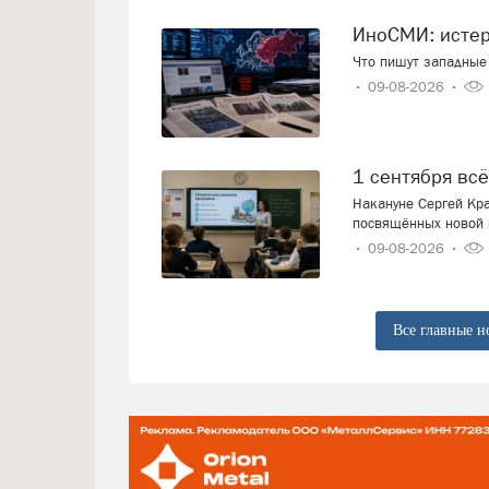
ИноСМИ: исте
Что пишут западные 
09-08-2026
1 сентября вс
Накануне Сергей Кра
посвящённых новой 
09-08-2026
Все главные н