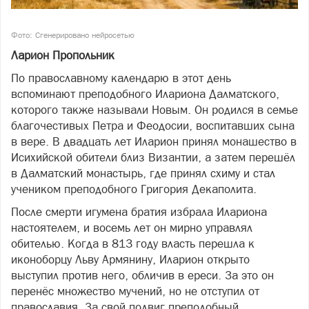
Фото: Сгенерировано нейросетью
Ларион Пропольник
По православному календарю в этот день
вспоминают преподобного Илариона Далматского,
которого также называли Новым. Он родился в семье
благочестивых Петра и Феодосии, воспитавших сына
в вере. В двадцать лет Иларион принял монашество в
Исихийской обители близ Византии, а затем перешёл
в Далматский монастырь, где принял схиму и стал
учеником преподобного Григория Декаполита.
После смерти игумена братия избрала Илариона
настоятелем, и восемь лет он мирно управлял
обителью. Когда в 813 году власть перешла к
иконоборцу Льву Армянину, Иларион открыто
выступил против него, обличив в ереси. За это он
перенёс множество мучений, но не отступил от
православия. За свой подвиг преподобный