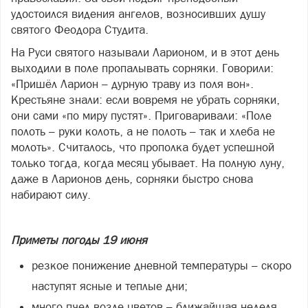
удостоился видения ангелов, возносивших душу
святого Феодора Студита.
На Руси святого называли Ларионом, и в этот день
выходили в поле пропалывать сорняки. Говорили:
«Пришёл Ларион – дурную траву из поля вон».
Крестьяне знали: если вовремя не убрать сорняки,
они сами «по миру пустят». Приговаривали: «Поле
полоть – руки колоть, а не полоть – так и хлеба не
молоть». Считалось, что прополка будет успешной
только тогда, когда месяц убывает. На полную луну,
даже в Ларионов день, сорняки быстро снова
набирают силу.
Приметы погоды 19 июня
резкое понижение дневной температуры – скоро
наступят ясные и теплые дни;
много пчел возле цветов – ближайшая неделя