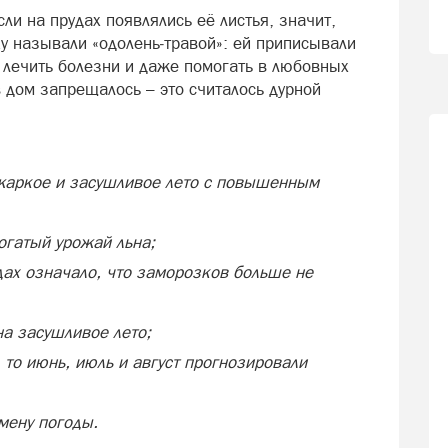
сли на прудах появлялись её листья, значит,
у называли «одолень‑травой»: ей приписывали
 лечить болезни и даже помогать в любовных
 дом запрещалось – это считалось дурной
жаркое и засушливое лето с повышенным
огатый урожай льна;
дах означало, что заморозков больше не
а засушливое лето;
 то июнь, июль и август прогнозировали
мену погоды.