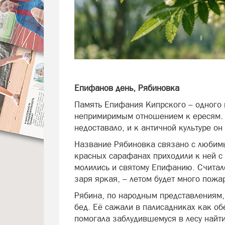
Епифанов день, Рябиновка
Память Епифания Кипрского – одного 
непримиримым отношением к ересям. 
недоставало, и к античной культуре он
Название Рябиновка связано с любимы
красных сарафанах приходили к ней с
молились и святому Епифанию. Считало
заря яркая, – летом будет много пожа
Рябина, по народным представлениям, 
бед. Её сажали в палисадниках как об
помогала заблудившемуся в лесу найти