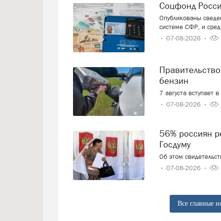
Соцфонд Росс
Опубликованы сведен
системе СФР, и сред
07-08-2026
Правительство смягчает требования к расчёту цен на
бензин
7 августа вступает 
07-08-2026
56% россиян решили, как проголосуют на выборах в
Госдуму
Об этом свидетельс
07-08-2026
Все главные н