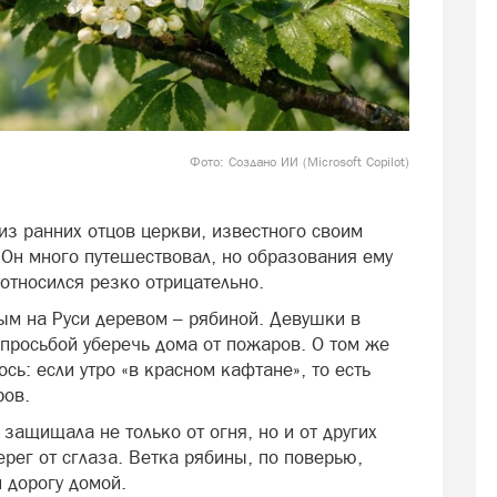
Фото: Создано ИИ (Microsoft Copilot)
из ранних отцов церкви, известного своим
Он много путешествовал, но образования ему
 относился резко отрицательно.
м на Руси деревом – рябиной. Девушки в
 просьбой уберечь дома от пожаров. О том же
сь: если утро «в красном кафтане», то есть
ров.
защищала не только от огня, но и от других
ерег от сглаза. Ветка рябины, по поверью,
 дорогу домой.