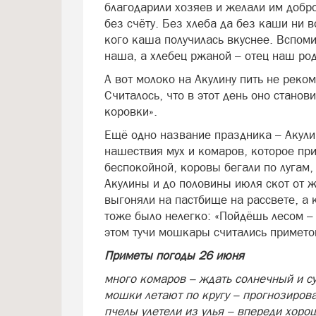
благодарили хозяев и желали им добро
без счёту. Без хлеба да без каши ни в
кого каша получилась вкуснее. Вспом
наша, а хлебец ржаной – отец наш род
А вот молоко на Акулину пить не реко
Считалось, что в этот день оно стано
коровки».
Ещё одно название праздника – Акулин
нашествия мух и комаров, которое при
беспокойной, коровы бегали по лугам,
Акулины и до половины июля скот от 
выгоняли на пастбище на рассвете, а 
тоже было нелегко: «Пойдёшь лесом – 
этом тучи мошкары считались примето
Приметы погоды 26 июня
много комаров – ждать солнечный и су
мошки летают по кругу – прогнозирова
пчелы улетели из улья – впереди хоро