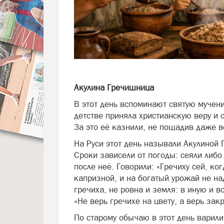
Акулина Гречишница
В этот день вспоминают святую мучениц
детстве приняла христианскую веру и с
За это её казнили, не пощадив даже в
На Руси этот день называли Акулиной
Сроки зависели от погоды: сеяли либо
после неё. Говорили: «Гречиху сей, ко
капризной, и на богатый урожай не на
гречиха, не ровна и земля: в иную и в
«Не верь гречихе на цвету, а верь зак
По старому обычаю в этот день варил