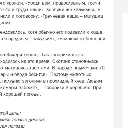
го урожая: «Уроди вам, православным, гречи
о что и труды наши». Хозяйки же хвалились, у
инали и поговорку: «Гречневая каша – матушка
ной».
мендовалось, хотя обычно его подавали к каше.
вится вредным – «акульим», «молоком от бешеной
а Задери хвосты. Так говорили из‑за
ходилось на это время. Скотина становилась
 отмахиваясь хвостами. В народе подмечали: «С
жары и овода бесится». Поэтому животных
к полудню загоняли в прохладный хлев. Людям
комары взбесят», – говорили в деревнях. При
й хорошей погоды.
хой день;
лись теплые деньки;
шая погода;