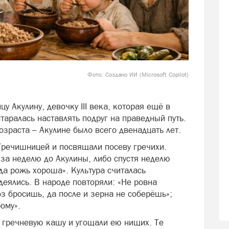
Фото: Создано ИИ (Microsoft Copilot)
у Акулину, девочку III века, которая ещё в
таралась наставлять подруг на праведный путь.
озраста – Акулине было всего двенадцать лет.
 Гречишницей и посвящали посеву гречихи.
 за неделю до Акулины, либо спустя неделю
гда рожь хороша». Культура считалась
деялись. В народе повторяли: «Не ровна
оз бросишь, да после и зерна не соберёшь»;
рому».
и гречневую кашу и угощали ею нищих. Те