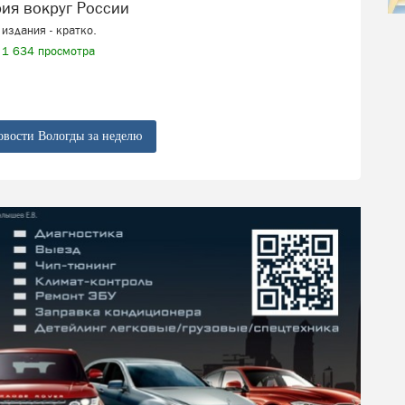
рия вокруг России
издания - кратко.
1 634 просмотра
овости Вологды за неделю