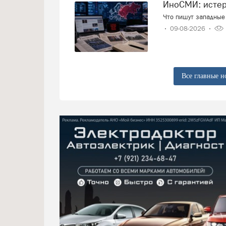
ИноСМИ: исте
Что пишут западные 
09-08-2026
Все главные н