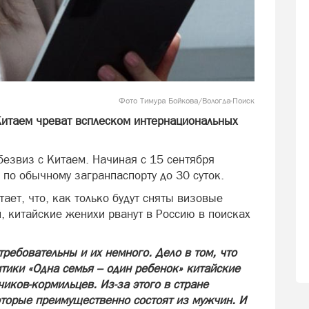
Фото Тимура Бойкова/Вологда-Поиск
итаем чреват всплеском интернациональных
безвиз с Китаем. Начиная с 15 сентября
 по обычному загранпаспорту до 30 суток.
ает, что, как только будут сняты визовые
, китайские женихи рванут в Россию в поисках
ребовательны и их немного. Дело в том, что
итики «Одна семья – один ребенок» китайские
иков-кормильцев. Из-за этого в стране
оторые преимущественно состоят из мужчин. И