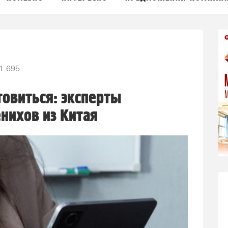
1 695
товиться: эксперты
нихов из Китая