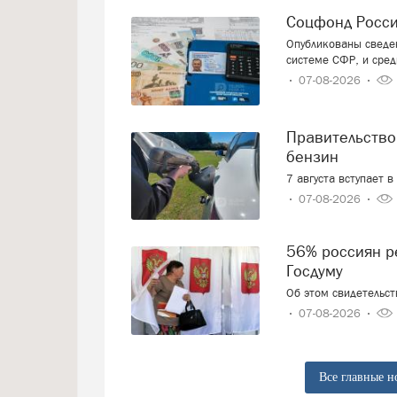
Соцфонд Росс
Опубликованы сведен
системе СФР, и сред
07-08-2026
Правительство смягчает требования к расчёту цен на
бензин
7 августа вступает 
07-08-2026
56% россиян решили, как проголосуют на выборах в
Госдуму
Об этом свидетельс
07-08-2026
Все главные н