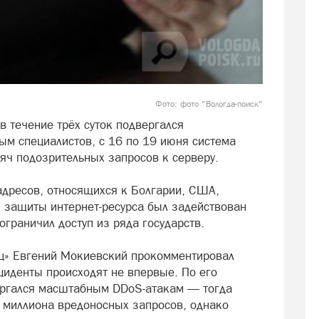
Фото: фото "Вологда-поиск"
в течение трёх суток подвергался
м специалистов, с 16 по 19 июня система
ч подозрительных запросов к серверу.
адресов, относящихся к Болгарии, США,
 защиты интернет-ресурса был задействован
граничил доступ из ряда государств.
ц» Евгений Мокиевский прокомментировал
циденты происходят не впервые. По его
вергался масштабным DDoS-атакам — тогда
 миллиона вредоносных запросов, однако