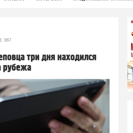
1 387
повца три дня находился
а рубежа