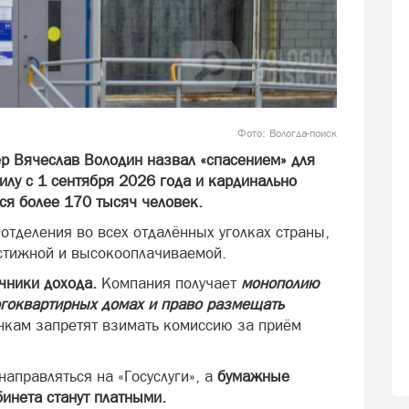
Фото: Вологда-поиск
ер Вячеслав Володин назвал «спасением» для
силу с 1 сентября 2026 года и кардинально
тся более 170 тысяч человек.
отделения во всех отдалённых уголках страны,
естижной и высокооплачиваемой.
очники дохода.
Компания получает
монополию
огоквартирных домах и право размещать
нкам запретят взимать комиссию за приём
аправляться на «Госуслуги», а
бумажные
инета станут платными.