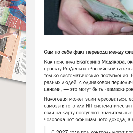
Сам по себе факт перевода между физ
Как пояснила
Екатерина Медякова, эк
проекту ProДеньги «Российской газет
только систематические поступления. Е
разных людей, с одинаковой периодич
ценами, — это могут быть «замаскиров
Налоговая может заинтересоваться, е
самозанятого или ИП систематически п
если на карту поступают значительные
человека нет официального дохода, а
С 2027 года под контроль могут по