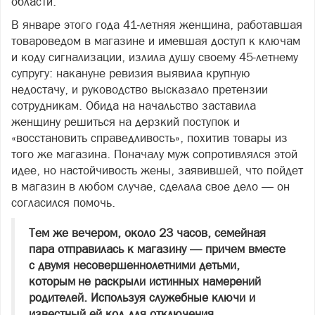
области.
В январе этого года 41‑летняя женщина, работавшая
товароведом в магазине и имевшая доступ к ключам
и коду сигнализации, излила душу своему 45‑летнему
супругу: накануне ревизия выявила крупную
недостачу, и руководство высказало претензии
сотрудникам. Обида на начальство заставила
женщину решиться на дерзкий поступок и
«восстановить справедливость», похитив товары из
того же магазина. Поначалу муж сопротивлялся этой
идее, но настойчивость жены, заявившей, что пойдет
в магазин в любом случае, сделала свое дело — он
согласился помочь.
Тем же вечером, около 23 часов, семейная
пара отправилась к магазину — причем вместе
с двумя несовершеннолетними детьми,
которым не раскрыли истинных намерений
родителей. Используя служебные ключи и
известный ей код для отключения