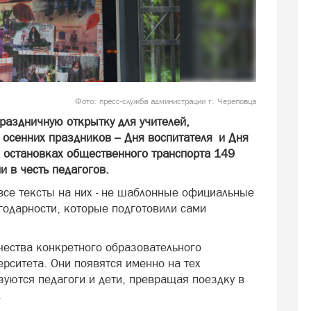
Фото: пресс-служба администрации г. Череповца
аздничную открытку для учителей,
 осенних праздников – Дня воспитателя и Дня
а остановках общественного транспорта 149
 в честь педагогов.
 все тексты на них - не шаблонные официальные
годарности, которые подготовили сами
чества конкретного образовательного
ерситета. Они появятся именно на тех
уются педагоги и дети, превращая поездку в
.