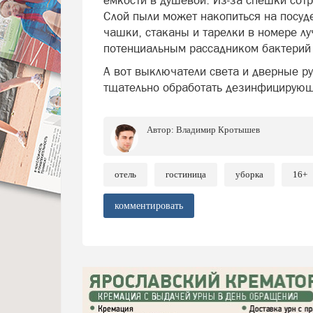
емкости в душевой. Из-за спешки сотр
Слой пыли может накопиться на посуде
чашки, стаканы и тарелки в номере л
потенциальным рассадником бактерий 
А вот выключатели света и дверные ру
тщательно обработать дезинфицирующ
Автор:
Владимир Кротышев
отель
гостиница
уборка
16+
комментировать