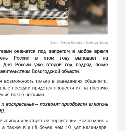
Фото: Тимур Бойков / Вологда-Поиск
тками окажется под запретом в любое время
День России в этом году выпадает на
ля Дня России уже второй год подряд после
авительством Вологодской области.
ся возможность только в заведениях общепита,
дные поездки придётся провести их на трезвую
нания более чёткими.
и воскресенье – позволят приобрести алкоголь
00.
выпивки действует на территории Вологодчины
, а также в ещё более чем 10 дат календаря,