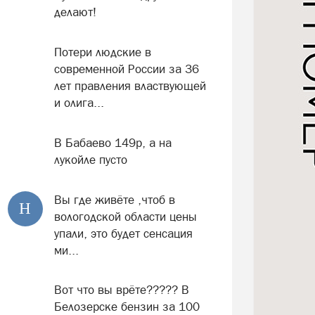
делают!
Потери людские в
современной России за 36
лет правления властвующей
и олига...
В Бабаево 149р, а на
лукойле пусто
Вы где живёте ,чтоб в
Н
вологодской области цены
упали, это будет сенсация
ми...
Вот что вы врёте????? В
Белозерске бензин за 100