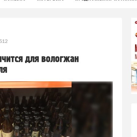
512
нчится для вологжан
ля