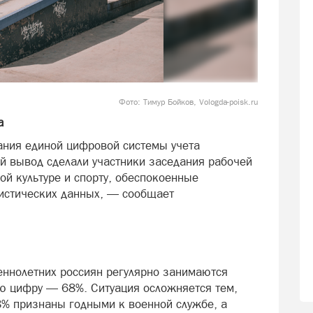
Фото: Тимур Бойков, Vologda-poisk.ru
а
ания единой цифровой системы учета
й вывод сделали участники заседания рабочей
ой культуре и спорту, обеспокоенные
истических данных, — сообщает
ннолетних россиян регулярно занимаются
ую цифру — 68%. Ситуация осложняется тем,
8% признаны годными к военной службе, а