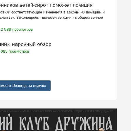
венников детей-сирот поможет полиция
товили соответствующие изменения в законы «О полиции» и
ельстве». Законопроект вынесен сегодня на общественное
2 588 просмотров
ений»: народный обзор
685 просмотров
овости Вологды за неделю