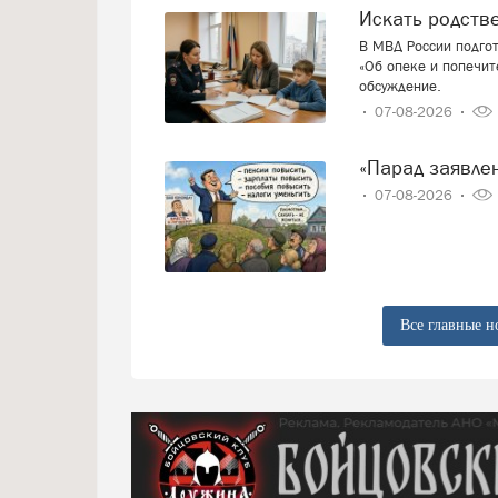
Искать родст
В МВД России подго
«Об опеке и попечит
обсуждение.
07-08-2026
«Парад заявл
07-08-2026
Все главные н