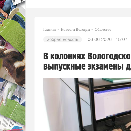
Главная
Новости Вологды
Общество
добрая новость
06.06.2026 - 15:07
В колониях Вологодско
выпускные экзамены 