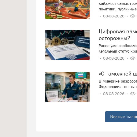
дайджест самых гро
политики, публичные
08-08-2026
Цифровая валюта: добро пожаловать или будем
осторожны?
Ранее уже сообщалос
легальный статус кр
08-08-2026
«С таможней 
В Минфине разработ
Федерации» - он вын
08-08-2026
Все главные н