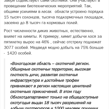
зверя содействуют сами охотники. Они участвуют в
проведении биотехнических мероприятий. Так,
общими усилиями в лесах области устроено порядка
15 тысяч солонцов, тысяча подкормочных площадок,
засеяно до 8 тысяч га кормовых полей.
Рост численности диких животных, естественно,
влияет на лимиты. К примеру, лимит добычи лося за
пятилетку вырос на 46% , сейчас отстрелу подлежат
3077 особей. Медведя модно добыть на 75% больше
- 1420 особей.
«Вологодская область – охотничий регион.
Обширные охотничьи территории, высокая
плотность дичи, развитая охотничья
инфраструктура и достойные трофеи
привлекают в регион настоящих ценителей
охотничьих приключений. В этом году
Облохотдепартамент только на общедоступные
охотугодья выдал 18 тысяч разрешений на
добычу охотресурсов и 1000 человек получили