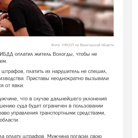
Фото: УФССП по Вологодской области
ИБДД оплатил житель Вологды, чтобы не
ем.
штрафов, платить их нарушитель не спешил,
изводства. Приставы неоднократно вызывали
я от явки.
ужчине, что в случае дальнейшего уклонения
ешению суда будет ограничен в пользовании
раво управления транспортными средствами,
области.
ила оплату штрафов. Мужчина погасил свою