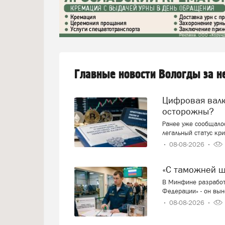
Главные новости Вологды за 
Цифровая валюта: добро пожаловать или будем
осторожны?
Ранее уже сообщалос
легальный статус кр
08-08-2026
«С таможней 
В Минфине разработ
Федерации» - он вын
08-08-2026