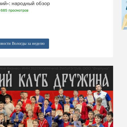
ений»: народный обзор
685 просмотров
овости Вологды за неделю