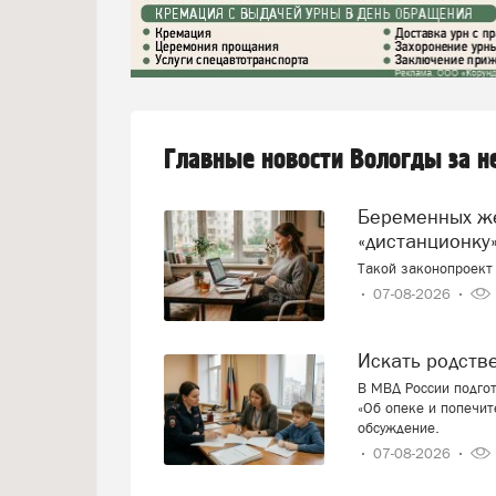
Главные новости Вологды за 
Беременных женщин предлагают переводить на
«дистанционку»
Такой законопроект 
07-08-2026
Искать родст
В МВД России подго
«Об опеке и попечит
обсуждение.
07-08-2026