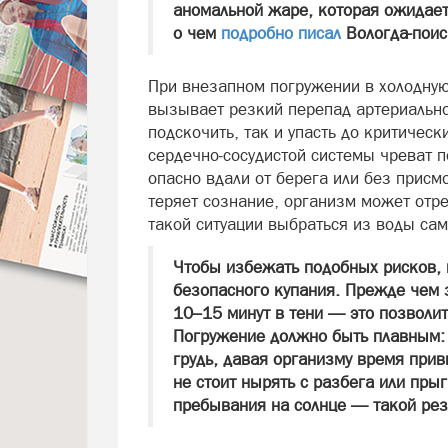
аномальной жаре, которая ожидает
о чем
подробно писал
Вологда-поис
При внезапном погружении в холодную
вызывает резкий перепад артериальн
подскочить, так и упасть до критическ
сердечно‑сосудистой системы чреват п
опасно вдали от берега или без прис
теряет сознание, организм может отр
такой ситуации выбраться из воды сам
Чтобы избежать подобных рисков,
безопасного купания. Прежде чем з
10–15 минут в тени — это позволит
Погружение должно быть плавным: с
грудь, давая организму время прив
не стоит нырять с разбега или прыг
пребывания на солнце — такой рез