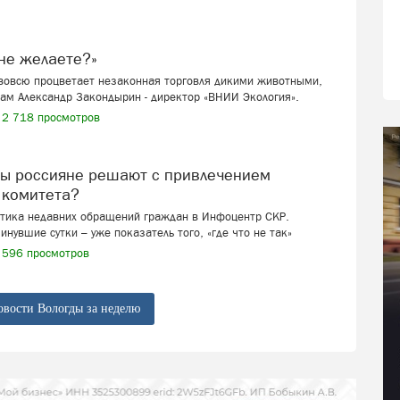
я не желаете?»
 вовсю процветает незаконная торговля дикими животными,
ам Александр Закондырин - директор «ВНИИ Экология».
2 718 просмотров
 комитета?
стика недавних обращений граждан в Инфоцентр СКР.
инувшие сутки – уже показатель того, «где что не так»
596 просмотров
овости Вологды за неделю