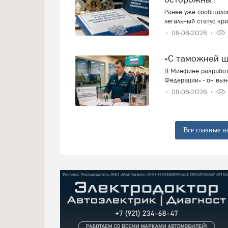
Ранее уже сообщалос
легальный статус кр
08-08-2026
«С таможней 
В Минфине разработ
Федерации» - он вын
08-08-2026
Все главные н