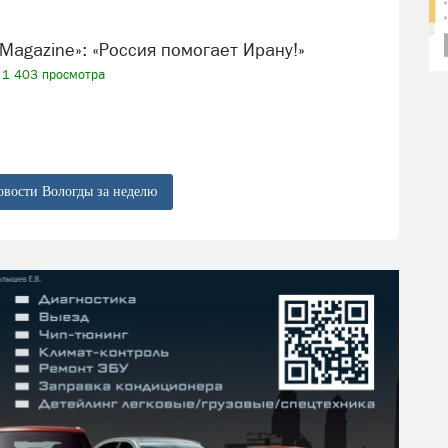
tch Magazine»: «Россия помогает Ирану!»
1 403 просмотра
овости Вологды за неделю