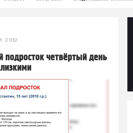
2 032
й подросток четвёртый день
близкими