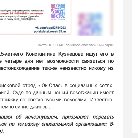
Фото: ЮК-СПАС поисково-спасательный отряд
5-летнего Константина Кузнецова ищут его в
е четыре дня нет возможности связаться по
местонахождение также неизвестно никому из
сковой отряд «Юк-Спас» в социальных сетях.
фией. Судя по данным, юный вологжанин имеет
стрижку со светло-русыми волосами. Известно,
и тёмно-синие джинсы.
мация об исчезнувшем, призывают передать
ся по телефону спасательной организации: 8-
).