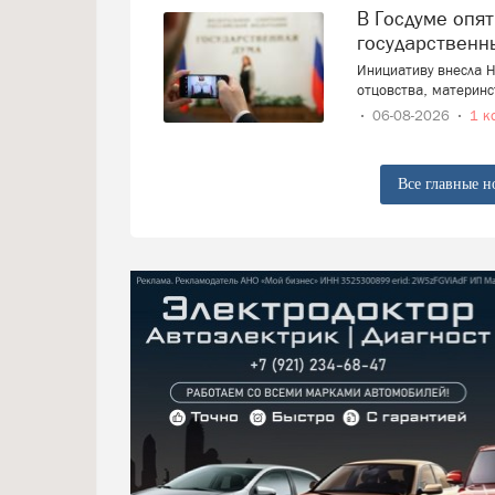
В Госдуме опять предложили заменить ЕГЭ
государственн
Инициативу внесла Н
отцовства, материнс
06-08-2026
1 к
Все главные н