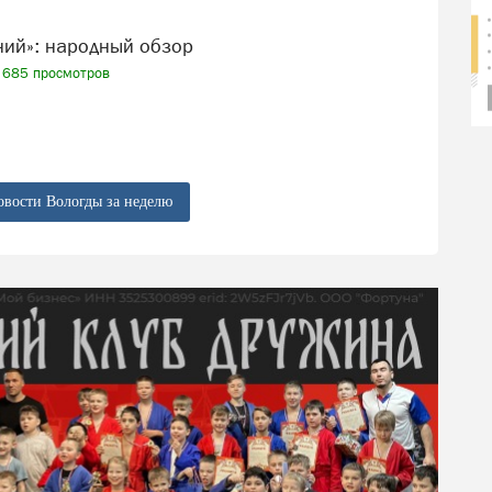
ений»: народный обзор
685 просмотров
овости Вологды за неделю