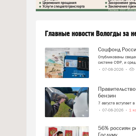
Главные новости Вологды за 
Соцфонд Росс
Опубликованы сведен
системе СФР, и сред
07-08-2026
Правительство смягчает требования к расчёту цен на
бензин
7 августа вступает 
07-08-2026
1 к
56% россиян решили, как проголосуют на выборах в
Госдуму