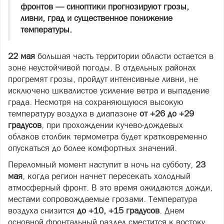
фронтов — синоптики прогнозируют грозы,
ливни, град и существенное понижение
температуры.
22 мая
большая часть территории области остается в
зоне неустойчивой погоды. В отдельных районах
прогремят грозы, пройдут интенсивные ливни, не
исключено шквалистое усиление ветра и выпадение
града. Несмотря на сохраняющуюся высокую
температуру воздуха в диапазоне
от +26 до +29
градусов
, при прохождении кучево‑дождевых
облаков столбик термометра будет кратковременно
опускаться до более комфортных значений.
Переломный момент наступит в ночь на субботу,
23
мая
, когда регион начнет пересекать холодный
атмосферный фронт. В это время ожидаются дожди,
местами сопровождаемые грозами. Температура
воздуха снизится
до +10, +15 градусов
. Днем
основной фронтальный раздел сместится к востоку,