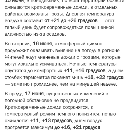
15 июня
, в понедельник, по всей территории области
ожидаются кратковременные дожди, в отдельных
районах возможны грозы. Дневная температура
воздуха составит
от +21 до +26 градусов
— этот
теплый день будет сопровождаться повышенной
влажностью из‑за осадков.
Во вторник,
16 июня
, атмосферный циклон
продолжит оказывать влияние на погоду в регионе.
Жителей ждут ливневые дожди с грозами, которые
могут локально усиливаться. Ночные температуры
опустятся до комфортных
+11, +16 градусов
, а днем
столбик термометра покажет лишь
+18, +22 градуса
— заметно прохладнее, чем на минувшей неделе.
В среду,
17 июня
, существенных изменений в
погодной обстановке не предвидится.
Кратковременные дожди сохранятся, а
температурный режим немного понизится: ночью
ожидается
+11, +13 градусов
, днем воздух
прогреется максимум
до +16, +21 градуса
.