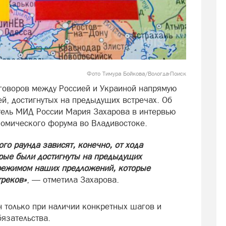
Фото Тимура Бойкова/Вологда-Поиск
говоров между Россией и Украиной напрямую
й, достигнутых на предыдущих встречах. Об
тель МИД России Мария Захарова в интервью
номического форума во Владивостоке.
ого раунда зависят, конечно, от хода
рые были достигнуты на предыдущих
 режимом наших предложений, которые
треков»
, — отметила Захарова.
н только при наличии конкретных шагов и
язательства.