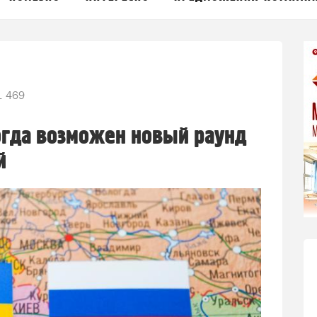
 469
огда возможен новый раунд
й