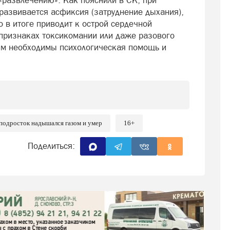
«развлечению». Как пояснили в СК, при
развивается асфиксия (затруднение дыхания),
 в итоге приводит к острой сердечной
 признаках токсикомании или даже разового
им необходимы психологическая помощь и
подросток надышался газом и умер
16+
Поделиться: