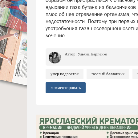
образом он пристрастился к опасному 
вдыхании газа бутана из баллончиков 
плюс общее отравление организма, что
недостаточности. Поэтому при первых
употребления газа несовершеннолетн
лечение.
Автор:
Ульяна Карпенко
умер подросток
газовый баллончик
комментировать