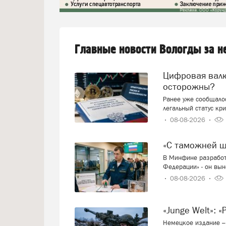
Главные новости Вологды за 
Цифровая валюта: добро пожаловать или будем
осторожны?
Ранее уже сообщалос
легальный статус кр
08-08-2026
«С таможней 
В Минфине разработ
Федерации» - он вын
08-08-2026
«Junge Welt»:
Немецкое издание – 