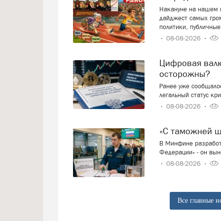
Накануне на нашем п
дайджест самых гро
политики, публичные
08-08-2026
Цифровая валюта: добро пожаловать или будем
осторожны?
Ранее уже сообщалос
легальный статус кр
08-08-2026
«С таможней 
В Минфине разработ
Федерации» - он вын
08-08-2026
Все главные н