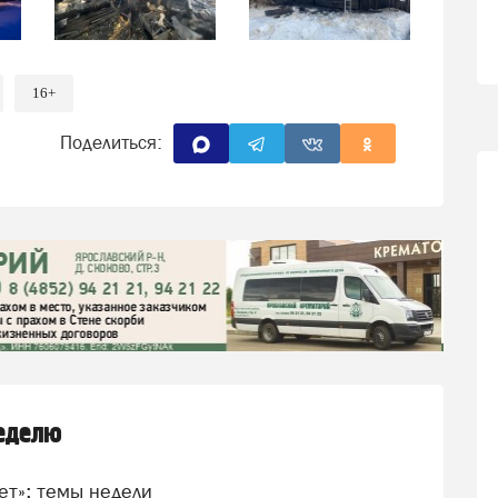
16+
Поделиться:
неделю
вет»: темы недели