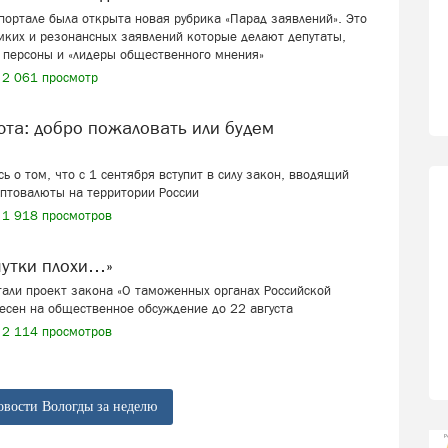
ортале была открыта новая рубрика «Парад заявлений». Это
мких и резонансных заявлений которые делают депутаты,
 персоны и «лидеры общественного мнения»
2 061 просмотр
ь о том, что с 1 сентября вступит в силу закон, вводящий
иптовалюты на территории России
1 918 просмотров
шутки плохи…»
али проект закона «О таможенных органах Российской
есен на общественное обсуждение до 22 августа
2 114 просмотров
овости Вологды за неделю