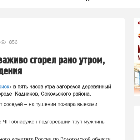
856
заживо сгорел рано утром,
дения
оиск
» в пять часов утра загорелся деревянный
ороде Кадников, Сокольского района.
т соседей – на тушении пожара выехали
те ЧП обнаружен подгоревший труп мужчины
ного комитета России по Вологодской области,