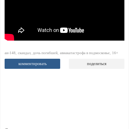
ан-148
скандал
дочь погибшей
авиакатастрофа в подмосковье
16+
комментировать
поделиться