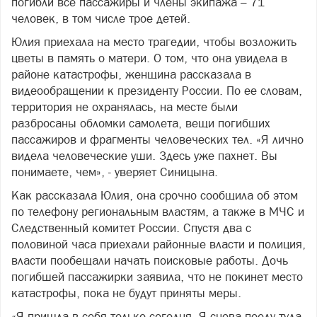
погибли все пассажиры и члены экипажа – 71
человек, в том числе трое детей.
Юлия приехала на место трагедии, чтобы возложить
цветы в память о матери. О том, что она увидела в
районе катастрофы, женщина рассказала в
видеообращении к президенту России. По ее словам,
территория не охранялась, на месте были
разбросаны обломки самолета, вещи погибших
пассажиров и фрагменты человеческих тел. «Я лично
видела человеческие уши. Здесь уже пахнет. Вы
понимаете, чем», - уверяет Синицына.
Как рассказала Юлия, она срочно сообщила об этом
по телефону региональным властям, а также в МЧС и
Следственный комитет России. Спустя два с
половиной часа приехали районные власти и полиция,
власти пообещали начать поисковые работы. Дочь
погибшей пассажирки заявила, что не покинет место
катастрофы, пока не будут приняты меры.
«Я пришла в себя только сегодня. Я снова поеду туда.