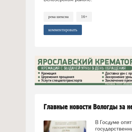
река шексна
16+
комментировать
Главные новости Вологды за 
В Госдуме опять предложили заменить ЕГЭ
государственн