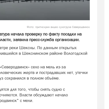
Фото:
притнскрин видео сухогруза Северодвинск
атура начала проверку по факту посадки на
бласти, заявила пресс-служба организации.
метре реки Шексны. По данным открытых
ложившейся в Шекснинском районе Вологодской
«Северодвинск» село на мель из-за
еловеческих жертв и пострадавших нет, утечки
уз сохранился в полном объёме.
тся для того, чтобы снять судно с
точняются. Власти обсуждают начало
родвинск" с мели.