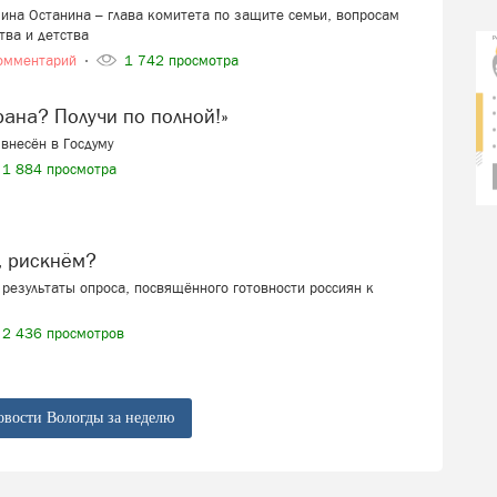
ина Останина – глава комитета по защите семьи, вопросам
тва и детства
омментарий
1 742 просмотра
ерана? Получи по полной!»
внесён в Госдуму
1 884 просмотра
, рискнём?
результаты опроса, посвящённого готовности россиян к
2 436 просмотров
овости Вологды за неделю