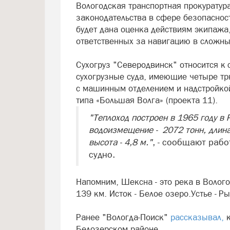
Вологодская транспортная прокуратур
законодательства в сфере безопасност
будет дана оценка действиям экипажа,
ответственных за навигацию в сложны
Сухогруз "Северодвинск" относится к 
сухогрузные суда, имеющие четыре т
с машинным отделением и надстройкой
типа «Большая Волга» (проекта 11).
"Теплоход построен в 1965 году в 
водоизмещение - 2072 тонн, длина 
высота - 4,8 м."
, - сообщают раб
судно.
Напомним, Шексна - это река в Волого
139 км. Исток - Белое озеро.Устье - 
Ранее "Вологда-Поиск"
рассказывал,
к
Белозерском районе.