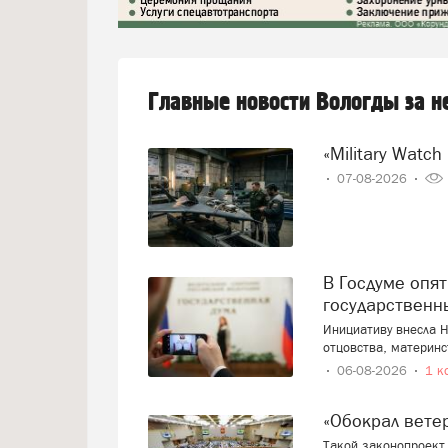
Главные новости Вологды за 
«Military Wa
07-08-2026
В Госдуме опять предложили заменить ЕГЭ
государственн
Инициативу внесла Н
отцовства, материнс
06-08-2026
1 к
«Обокрал вет
Такой законопроект 