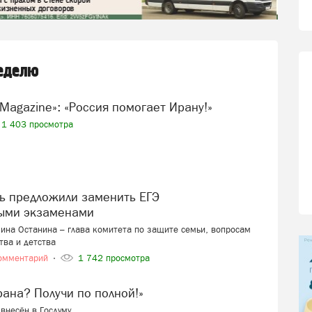
неделю
tch Magazine»: «Россия помогает Ирану!»
1 403 просмотра
ыми экзаменами
ина Останина – глава комитета по защите семьи, вопросам
тва и детства
омментарий
1 742 просмотра
ерана? Получи по полной!»
внесён в Госдуму