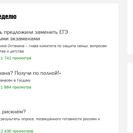
неделю
ыми экзаменами
ина Останина – глава комитета по защите семьи, вопросам
тва и детства
1 742 просмотра
ерана? Получи по полной!»
внесён в Госдуму
1 884 просмотра
, рискнём?
результаты опроса, посвящённого готовности россиян к
2 436 просмотров