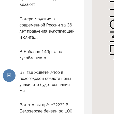
делают!
Потери людские в
современной России за 36
лет правления властвующей
и олига...
В Бабаево 149р, а на
лукойле пусто
Вы где живёте ,чтоб в
Н
вологодской области цены
упали, это будет сенсация
ми...
Вот что вы врёте????? В
Белозерске бензин за 100