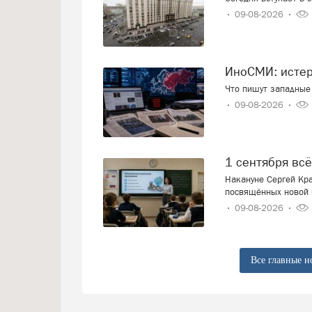
09-08-2026
ИноСМИ: исте
Что пишут западные 
09-08-2026
1 сентября вс
Накануне Сергей Кра
посвящённых новой 
09-08-2026
Все главные н