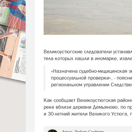
Великоустюгские следователи устанавл
тела которых нашли в иномарке, извл
«Назначена судебно-медицинская э
процессуальной проверки», - поясн
региональном управлении Следстве
Как сообщает Великоустюгская районн
реке вблизи деревни Демьяново, по п
и 30-летний жители Великого Устюга,
Автор:
Любовь Стафеева