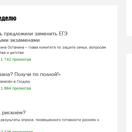
неделю
ыми экзаменами
ина Останина – глава комитета по защите семьи, вопросам
тва и детства
1 742 просмотра
ерана? Получи по полной!»
внесён в Госдуму
1 884 просмотра
, рискнём?
результаты опроса, посвящённого готовности россиян к
2 436 просмотров