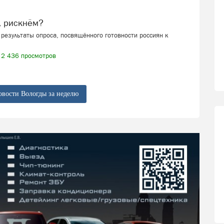
, рискнём?
результаты опроса, посвящённого готовности россиян к
2 436 просмотров
овости Вологды за неделю