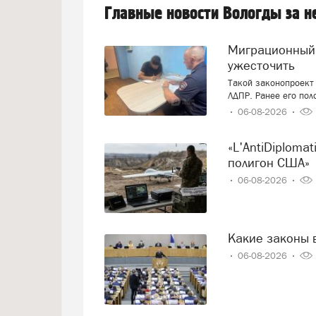
Главные новости Вологды за 
Миграционный учёт иностранцев вновь предложили
ужесточить
Такой законопроект 
ЛДПР. Ранее его пол
06-08-2026
«L'AntiDiplomatico»: «Украина – это крупнейший военный
полигон США»
06-08-2026
Какие законы 
06-08-2026