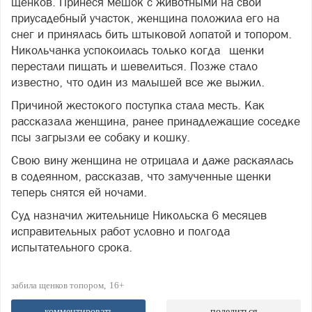
щенков. Принеся мешок с животными на свой
приусадебный участок, женщина положила его на
снег и принялась бить штыковой лопатой и топором.
Никольчанка успокоилась только когда щенки
перестали пищать и шевелиться. Позже стало
известно, что один из малышей все же выжил.
Причиной жестокого поступка стала месть. Как
рассказала женщина, ранее принадлежащие соседке
псы загрызли ее собаку и кошку.
Свою вину женщина не отрицала и даже раскаялась
в содеянном, рассказав, что замученные щенки
теперь снятся ей ночами.
Суд назначил жительнице Никольска 6 месяцев
исправительных работ условно и полгода
испытательного срока.
забила щенков топором
16+
комментировать
поделиться