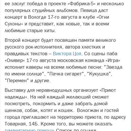
ее заслуг победа в проекте «Фабрика-5» и несколько
популярных студийных альбомов. Певица даст
концерт в Вологде 17-го августа в клубе «Огни
Сухоны» и представит, как новые, так и всеми
любимые старые хиты.
Второй концерт будет посвящен памяти великого
русского рок-исполнителя, автора хлестких и
правдивых текстов –
Виктора Цоя
. Со сцены паба
«Оливер» 17-го августа московская команда «Игра»
исполнит каверы на всеми любимые песни: "Звезда
по имени солнце", "Пачка сигарет", "Кукушка",
"Перемен" и другие.
Выставку для неравнодушных организует «Приют
надежды». На ней каждый желающий сможет
посмотреть, покормить и даже забрать домой
щенков, собак, котят и кошек. Вологжан и гостей
города приглашают на территорию приюта, по адресу
Товарная, 14Б. Кроме того, вы можете оказать
гуманитарную помощь.
Список по ссылке.