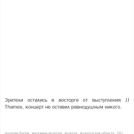
Зрители остались в восторге от выступления JJ
Thames, концерт не оставил равнодушным никого.
потерян багаж
магазины вологды
вологда
вологодская область
16+