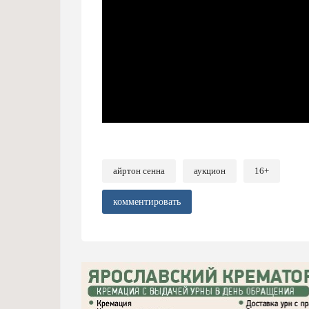
айртон сенна
аукцион
16+
комментировать