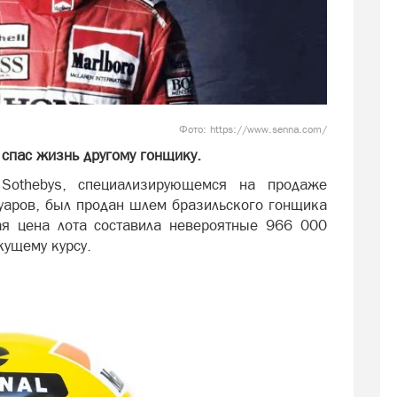
Фото: https://www.senna.com/
 спас жизнь другому гонщику.
Sothebys, специализирующемся на продаже
суаров, был продан шлем бразильского гонщика
ая цена лота составила невероятные 966 000
кущему курсу.