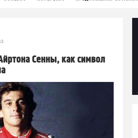
83
Айртона Сенны, как символ
ма