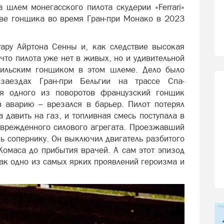
а шлем монегасского пилота скудерии «Ferrari»
ве гонщика во время Гран-при Монако в 2023
ару Айртона Сенны и, как следствие высокая
 что пилота уже нет в живых, но и удивительной
зильским гонщиком в этом шлеме. Дело было
заездах Гран-при Бельгии на трассе Спа-
я одного из поворотов французский гонщик
в аварию – врезался в барьер. Пилот потерял
 давить на газ, и топливная смесь поступала в
поврежденного силового агрегата. Проезжавший
ь сопернику. Он выключил двигатель разбитого
Комаса до прибытия врачей. А сам этот эпизод
ак одно из самых ярких проявлений героизма и