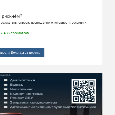
, рискнём?
результаты опроса, посвящённого готовности россиян к
2 436 просмотров
овости Вологды за неделю