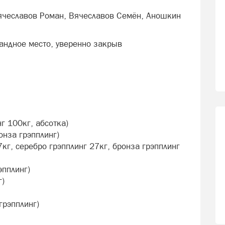
ячеславов Роман, Вячеславов Семён, Аношкин
андное место, уверенно закрыв
г 100кг, абсотка)
онза грэпплинг)
7кг, серебро грэпплинг 27кг, бронза грэпплинг
эпплинг)
г)
грэпплинг)