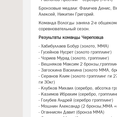
Бронзовые медали: Фаличев Денис, В
Алексей, Никитин Григорий.
Команда Вологды заняла 2‑е общеком
соревновательный сезон.
Результаты команды Череповца
- Хабибуллаев Бобур (золото, ММА)
- Гусейнов Нусрет (золото грэпплинг)
- Чориев Мурад (золото, грэпплинг)
- Вешняков Максим 2 бронзы,грэпплин
- Загоскина Василина (золото ММА, бр
- Серанов Клим (золото грэпплинг ги 2
ги 30кг)
- Клубков Михаил (серебро, абсотка гр
- Казимов Ибрахим (серебро, грэпплин
- Голубев Андрей (серебро грэпплинг)
- Мошнин Александр (2 бронзы,ММА +
- Оганнисян Давит (бронза ММА)