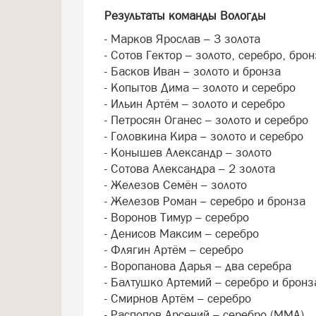
Результаты команды Вологды
- Марков Ярослав – 3 золота
- Сотов Гектор – золото, серебро, бро
- Басков Иван – золото и бронза
- Копытов Дима – золото и серебро
- Ильин Артём – золото и серебро
- Петросян Оганес – золото и серебро
- Головкина Кира – золото и серебро
- Конышев Александр – золото
- Сотова Александра – 2 золота
- Железов Семён – золото
- Железов Роман – серебро и бронза
- Воронов Тимур – серебро
- Денисов Максим – серебро
- Флягин Артём – серебро
- Воропанова Дарья – два серебра
- Балтушко Артемий – серебро и брон
- Смирнов Артём – серебро
- Распопов Арсений – серебро (ММА)