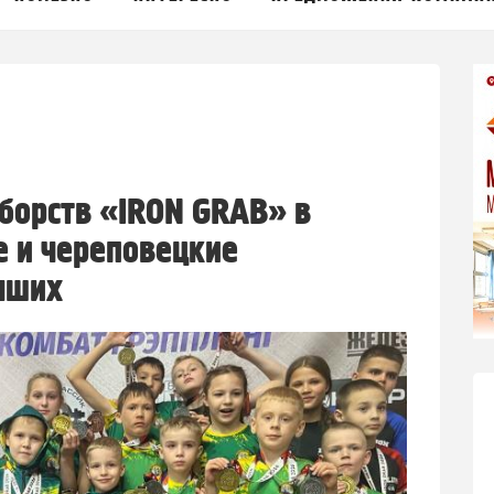
борств «IRON GRAB» в
е и череповецкие
чших