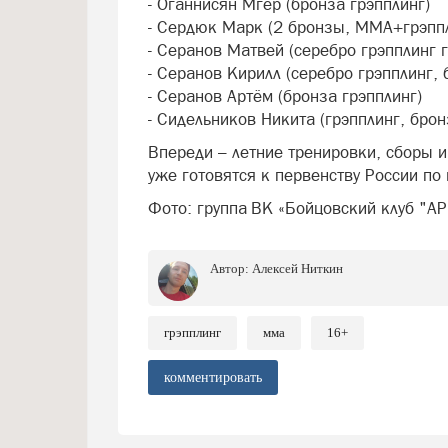
- Оганнисян Мгер (бронза грэпплинг)
- Сердюк Марк (2 бронзы, ММА+грэпп
- Серанов Матвей (серебро грэпплинг г
- Серанов Кирилл (серебро грэпплинг, 
- Серанов Артём (бронза грэпплинг)
- Сидельников Никита (грэпплинг, брон
Впереди – летние тренировки, сборы 
уже готовятся к первенству России по 
Фото: группа ВК «Бойцовский клуб "А
Автор:
Алексей Ниткин
грэпплинг
мма
16+
комментировать