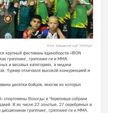
Фото: Бойцовский клуб "АРМАДА"
лся крупный фестиваль единоборств «IRON
ах грэпплинг, грэпплинг‑ги и ММА.
ных и весовых категориях, а медали
ах. Турнир отличался высокой конкуренцией и
вили десятки бойцов, многие из которых
B» спортсмены Вологды и Череповца собрали
алей. В их числе 22 золотые, 27 серебряных и
дисциплинах грэпплинг, грэпплинг‑ги и ММА.