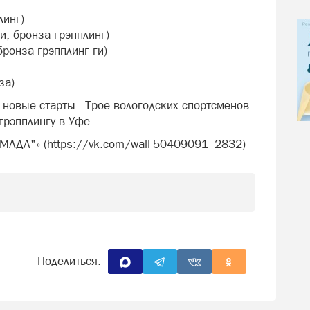
линг)
и, бронза грэпплинг)
бронза грэпплинг ги)
за)
и новые старты. Трое вологодских спортсменов
грэпплингу в Уфе.
РМАДА"» (https://vk.com/wall-50409091_2832)
Поделиться: