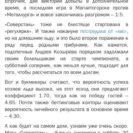
Впрочем, две виктории добыты в дополнительное
время, а последняя игра в Магнитогорске против
«Металлурга» и вовсе закончилась разгромом – 1:5.
«Северсталь» тоже не блестяще стартовала в
«регулярке». И также накануне
пострадала от «лис»
,
но на домашнем льду, и это было второе поражение к
ряду перед родными трибунами. Как кажется,
подопечные Андрея Козырева порядком задолжали
своим болельщикам на старте чемпионата, а
субботний соперник, как нельзя лучше, подходит для
того, чтобы рассчитаться по всем долгам.
Вот и букмекеры считают, что вероятность успеха
хозяев льда высока, на этот исход они предлагают
коэффициент 1.70, тогда как на победу гостей –
4.65. Почти также беттинговые конторы оценивают
вероятность ничейного результата в основное время
– 4.30.
А как будет на самом деле, узнаем уже очень скоро.
Матч «Северсталь» - «Барыс» состоится в субботу, 20