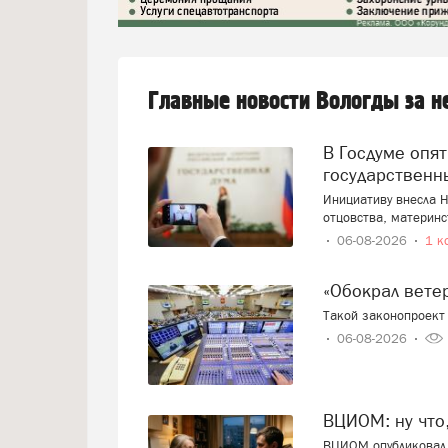
Главные новости Вологды за 
В Госдуме опять предложили заменить ЕГЭ
государственн
Инициативу внесла Н
отцовства, материнс
06-08-2026
1 к
«Обокрал вет
Такой законопроект 
06-08-2026
ВЦИОМ: ну что
ВЦИОМ опубликовал 