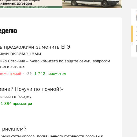
неделю
ыми экзаменами
ина Останина – глава комитета по защите семьи, вопросам
тва и детства
омментарий
1 742 просмотра
ерана? Получи по полной!»
внесён в Госдуму
1 884 просмотра
, рискнём?
результаты опроса, посвящённого готовности россиян к