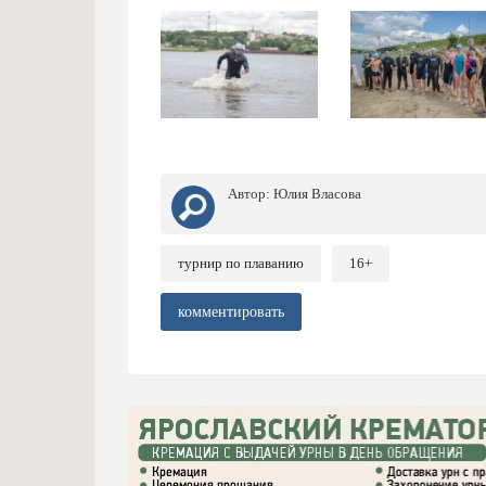
Автор:
Юлия Власова
турнир по плаванию
16+
комментировать